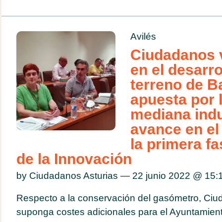
Avilés
Ciudadanos v
en el desarro
terreno de Ba
apuesta por 
mediana indu
avance en el
la primera fa
de la Innovación
by Ciudadanos Asturias — 22 junio 2022 @
15:
Respecto a la conservación del gasómetro, Ciu
suponga costes adicionales para el Ayuntamien