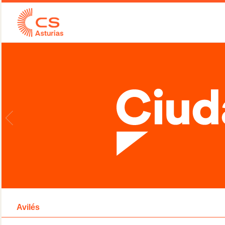
Avilés