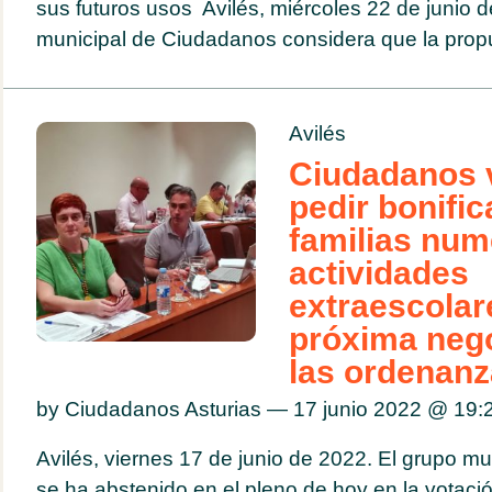
sus futuros usos Avilés, miércoles 22 de junio d
municipal de Ciudadanos considera que la propu
Avilés
Ciudadanos 
pedir bonifi
familias num
actividades
extraescolar
próxima neg
las ordenanz
by Ciudadanos Asturias — 17 junio 2022 @
19:
Avilés, viernes 17 de junio de 2022. El grupo m
se ha abstenido en el pleno de hoy en la votació