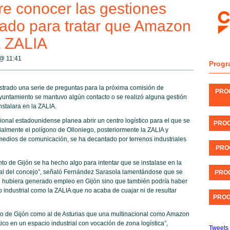
e conocer las gestiones
zado para tratar que Amazon
a ZALIA
 @
11:41
Progr
trado una serie de preguntas para la próxima comisión de
PRO
Ayuntamiento se mantuvo algún contacto o se realizó alguna gestión
nstalara en la ZALIA.
ional estadounidense planea abrir un centro logístico para el que se
PROG
ialmente el polígono de Olloniego, posteriormente la ZALIA y
medios de comunicación, se ha decantado por terrenos industriales
PRO
o de Gijón se ha hecho algo para intentar que se instalase en la
rial del concejo”, señaló Fernández Sarasola lamentándose que se
PROG
o hubiera generado empleo en Gijón sino que también podría haber
 industrial como la ZALIA que no acaba de cuajar ni de resultar
PROG
rno de Gijón como al de Asturias que una multinacional como Amazon
tico en un espacio industrial con vocación de zona logística”,
Tweets 