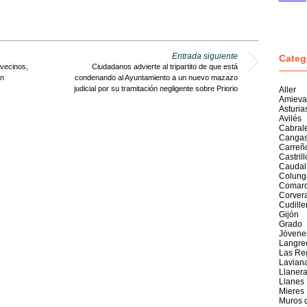
Entrada siguiente
Categ
 vecinos,
Ciudadanos advierte al tripartito de que está
ón
condenando al Ayuntamiento a un nuevo mazazo
judicial por su tramitación negligente sobre Priorio
Aller
Amieva
Asturia
Avilés
Cabral
Cangas
Carreñ
Castril
Caudal
Colung
Comarc
Corver
Cudille
Gijón
Grado
Jóvene
Langre
Las Re
Lavian
Llaner
Llanes
Mieres
Muros 