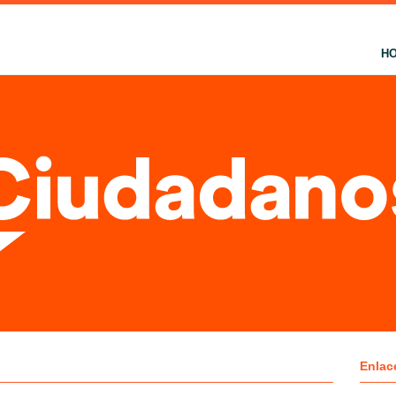
H
Enlac