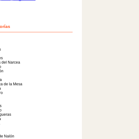
orías
s
es
 del Narcea
o
lón
a
a de la Mesa
a
ro
s
o
gueras
a
a
de Nalón