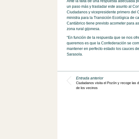
Ante la falta de una respuesta adecuada p
un paso más y trasladar este asunto al Con
Ciudadanos y vicepresidente primero del C
ministra para la Transición Ecológica de c
Cantábrico tiene previsto acometer para 
zona rural gijonesa.
“En función de la respuesta que se nos ofr
queremos es que la Confederación se comp
mantener en perfecto estado los cauces de
Sarasola.
Entrada anterior
Ciudadanos visita el Pozón y recoge las
de los vecinos