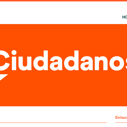
H
Enlac