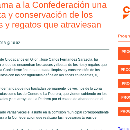
ama a la Confederación una
a y conservación de los
s y regatos que atraviesan
Progr
 2018 @
10:02
PRO
l de Ciudadanos en Gijón, Jose Carlos Fernández Sarasola, ha
el que se encuentran los cauces y riberas de los ríos y regatos que
PROG
a la Confederación una adecuada limpieza y conservación de los
tos con los consiguientes daños en las fincas colindantes, e,
PRO
 y demanda que nos trasladan permanente los vecinos de la zona
quias como las de Cenero o La Pedrera, que vienen sufriendo en los
PROG
zales y del arroyo de La Pedrera por el estado de abandono en el
PROG
eado varias veces el asunto en la comisión municipal correspondiente
ra a la Confederación que realizara las necesarias tareas de
Tweets 