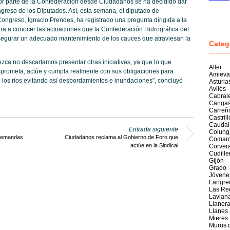
or parte de la Confederación desde Ciudadanos se ha decidido dar
greso de los Diputados. Así, esta semana, el diputado de
ongreso, Ignacio Prendes, ha registrado una pregunta dirigida a la
ara a conocer las actuaciones que la Confederación Hidrográfica del
asegurar un adecuado mantenimiento de los cauces que atraviesan la
Categ
ezca no descartamos presentar otras iniciativas, ya que lo que
Aller
rometa, actúe y cumpla realmente con sus obligaciones para
Amieva
 los ríos evitando así desbordamientos e inundaciones”, concluyó
Asturia
Avilés
Cabral
Cangas
Carreñ
Castril
Caudal
Entrada siguiente
Colung
 demandas
Ciudadanos reclama al Gobierno de Foro que
Comarc
actúe en la Sindical
Corver
Cudille
Gijón
Grado
Jóvene
Langre
Las Re
Lavian
Llaner
Llanes
Mieres
Muros 