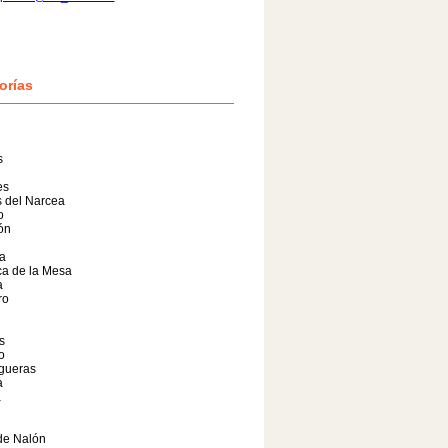
orías
s
es
 del Narcea
o
lón
a
a de la Mesa
a
ro
s
o
gueras
a
a
de Nalón