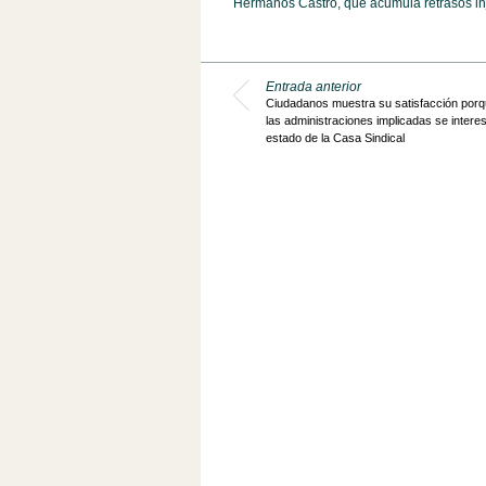
Hermanos Castro, que acumula retrasos inju
Entrada anterior
Ciudadanos muestra su satisfacción porqu
las administraciones implicadas se interes
estado de la Casa Sindical