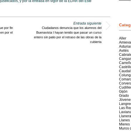
stificados, y por la entrada en vigor de la EDAR del Este
Entrada siguiente
Categ
e por fin
Ciudadanos denuncia que los alumnos del
en por el
Buenavista I hayan tenido que pasar un curso
entero sin patio por el retraso de las obras de la
Aller
cubierta
Amieva
Asturia
Avilés
Cabral
Cangas
Carreñ
Castril
Caudal
Colung
Comarc
Corver
Cudille
Gijón
Grado
Jóvene
Langre
Las Re
Lavian
Llaner
Llanes
Mieres
Muros 