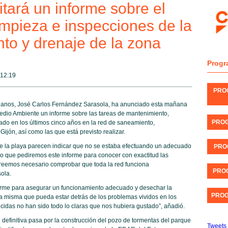
tará un informe sobre el
impieza e inspecciones de la
to y drenaje de la zona
Progr
12:19
PRO
danos, José Carlos Fernández Sarasola, ha anunciado esta mañana
Medio Ambiente un informe sobre las tareas de mantenimiento,
PROG
ado en los últimos cinco años en la red de saneamiento,
Gijón, así como las que está previsto realizar.
e la playa parecen indicar que no se estaba efectuando un adecuado
PRO
lo que pediremos este informe para conocer con exactitud las
reemos necesario comprobar que toda la red funciona
PROG
ola.
rme para asegurar un funcionamiento adecuado y desechar la
PROG
la misma que pueda estar detrás de los problemas vividos en los
ecidas no han sido todo lo claras que nos hubiera gustado”, añadió.
definitiva pasa por la construcción del pozo de tormentas del parque
Tweets 