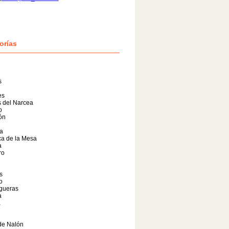
orías
s
es
 del Narcea
o
lón
a
a de la Mesa
a
ro
s
o
gueras
a
a
de Nalón