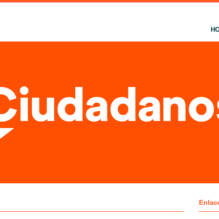
H
Enlac