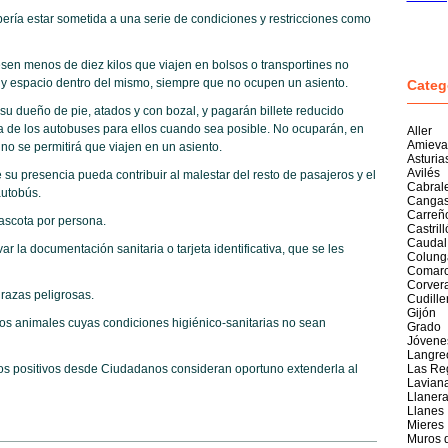
ería estar sometida a una serie de condiciones y restricciones como
sen menos de diez kilos que viajen en bolsos o transportines no
s y espacio dentro del mismo, siempre que no ocupen un asiento.
Categ
su dueño de pie, atados y con bozal, y pagarán billete reducido
era de los autobuses para ellos cuando sea posible. No ocuparán, en
Aller
Amieva
 no se permitirá que viajen en un asiento.
Asturia
Avilés
 presencia pueda contribuir al malestar del resto de pasajeros y el
Cabral
autobús.
Cangas
Carreñ
scota por persona.
Castril
Caudal
la documentación sanitaria o tarjeta identificativa, que se les
Colung
Comarc
Corver
razas peligrosas.
Cudille
Gijón
 animales cuyas condiciones higiénico-sanitarias no sean
Grado
Jóvene
Langre
os positivos desde Ciudadanos consideran oportuno extenderla al
Las Re
Lavian
Llaner
Llanes
Mieres
Muros 