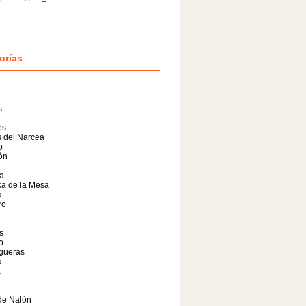
orías
s
es
 del Narcea
o
lón
a
a de la Mesa
a
ro
s
o
gueras
a
a
de Nalón