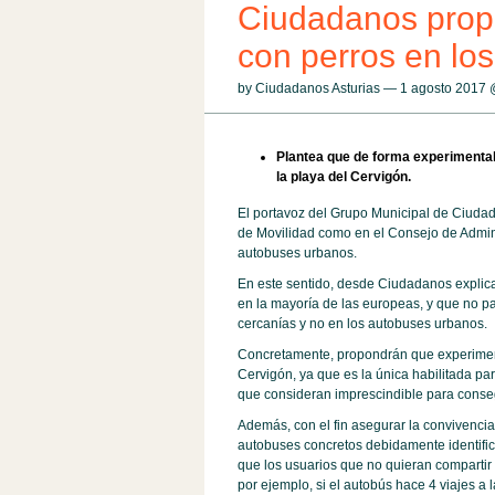
Ciudadanos prop
con perros en lo
by Ciudadanos Asturias — 1 agosto 2017
Plantea que de forma experimental 
la playa del Cervigón.
El portavoz del Grupo Municipal de Ciuda
de Movilidad como en el Consejo de Admin
autobuses urbanos.
En este sentido, desde Ciudadanos explica
en la mayoría de las europeas, y que no pa
cercanías y no en los autobuses urbanos.
Concretamente, propondrán que experiment
Cervigón, ya que es la única habilitada pa
que consideran imprescindible para conse
Además, con el fin asegurar la convivencia
autobuses concretos debidamente identificad
que los usuarios que no quieran compartir e
por ejemplo, si el autobús hace 4 viajes a l