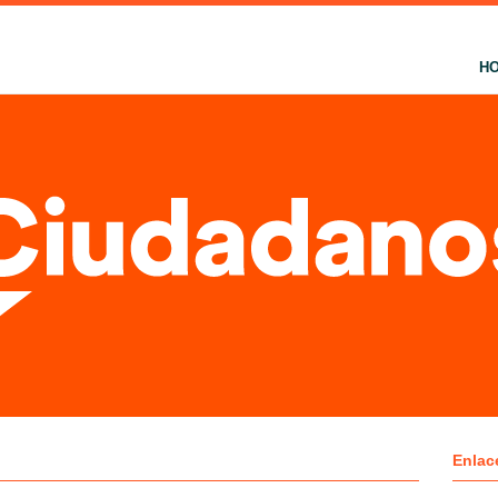
H
Enlac