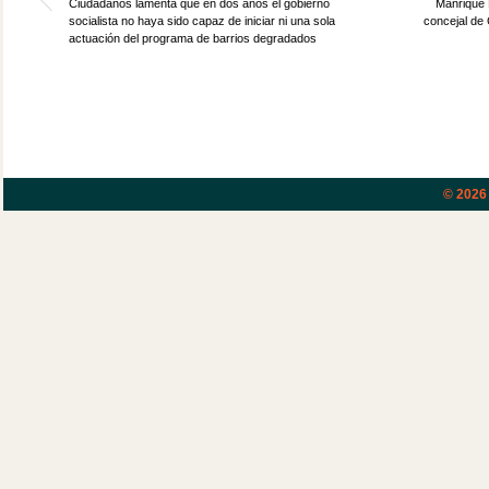
Ciudadanos lamenta que en dos años el gobierno
Manrique 
socialista no haya sido capaz de iniciar ni una sola
concejal de
actuación del programa de barrios degradados
© 202