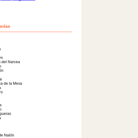
orías
s
es
 del Narcea
o
lón
a
a de la Mesa
a
ro
s
o
gueras
a
a
de Nalón