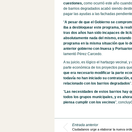
cuestiones,
como ocurrió este año cuando 
de barrios degradados acabó siendo desti
pagar las ayudas a las fachadas pendiente
“
A pesar de que el Gobierno se comprom
iba a desbloquear este programa, la real
tras dos años han sido incapaces de licit
absolutamente nada del mismo, estando 
programa en la misma situación que lo de
anterior gobierno con Inuesa y Portuari
lamentó Pérez Carcedo.
A su juicio, es lógico el hartazgo vecinal, 
parte económica de los proyectos para que 
que era necesario modificar la parte eco
todavía no han iniciado su contratación, e
relacionado con los barrios degradados
”.
“
Las necesidades de estos barrios hay q
todos los grupos municipales, y es ahora
piensa cumplir con los vecinos
”, concluyó
Entrada anterior
Ciudadanos urge a elaborar la nueva ord