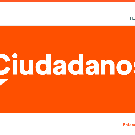
H
Enlac