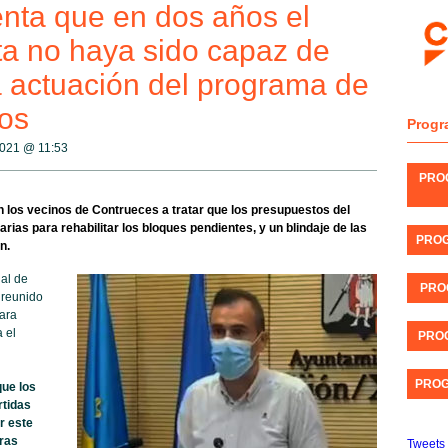
nta que en dos años el
ta no haya sido capaz de
la actuación del programa de
os
Progr
 2021 @
11:53
PRO
los vecinos de Contrueces a tratar que los presupuestos del
ias para rehabilitar los bloques pendientes, y un blindaje de las
PROG
n.
al de
PRO
 reunido
ara
 el
PROG
PROG
ue los
rtidas
r este
ras
Tweets 