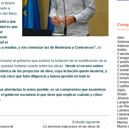
el dinero
nado a
s del Muro.
etió a que
Categ
idad es que
ar
este
Aller
Amieva
jó el
Asturia
os a medias, y sin comenzar las de Monteana y Contrueces”,
se
Avilés
Cabral
Cangas
y reclamó al gobierno que acelere la licitación de la modificación de la
Carreñ
puedan licitarse cuanto antes las obras, “
desde el verano saben
Castril
Caudal
nómica de los proyectos de obra, cuya licitación quedo desierta, y
Colung
stá claro que falta diligencia y buena gestión en todo lo
Comarc
Corver
Cudille
ue abordarlas lo antes posible, es un compromiso que asumimos
Gijón
Grado
 el gobierno socialista el que tiene que explicar cuándo y cómo
Jóvene
.
Langre
Las Re
Lavian
Llaner
Llanes
Entrada siguiente
Mieres
Muros 
enanza de
Cs denuncia mala praxis en las obras de