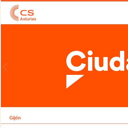
Gijón