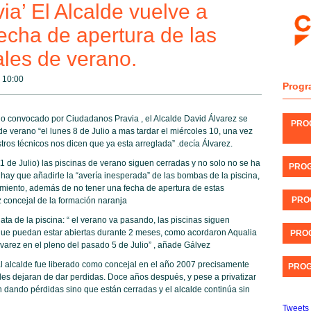
a’ El Alcalde vuelve a
fecha de apertura de las
ales de verano.
@
10:00
Progr
rio convocado por Ciudadanos Pravia , el Alcalde David Álvarez se
PRO
e verano “el lunes 8 de Julio a mas tardar el miércoles 10, una vez
ros técnicos nos dicen que ya esta arreglada” .decía Álvarez.
11 de Julio) las piscinas de verano siguen cerradas y no solo no se ha
PROG
 hay que añadirle la “avería inesperada” de las bombas de la piscina,
miento, además de no tener una fecha de apertura de estas
PRO
 concejal de la formación naranja
ta de la piscina: “ el verano va pasando, las piscinas siguen
ue puedan estar abiertas durante 2 meses, como acordaron Aqualia
PROG
varez en el pleno del pasado 5 de Julio” , añade Gálvez
l alcalde fue liberado como concejal en el año 2007 precisamente
PROG
les dejaran de dar perdidas. Doce años después, y pese a privatizar
en dando pérdidas sino que están cerradas y el alcalde continúa sin
Tweets 