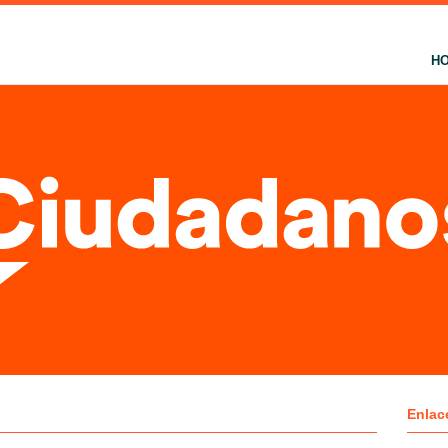
H
Enlac