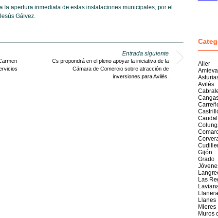
la apertura inmediata de estas instalaciones municipales, por el
 Jesús Gálvez.
Categ
Entrada siguiente
 Carmen
Cs propondrá en el pleno apoyar la iniciativa de la
Aller
ervicios
Cámara de Comercio sobre atracción de
Amieva
inversiones para Avilés.
Asturia
Avilés
Cabral
Cangas
Carreñ
Castril
Caudal
Colung
Comarc
Corver
Cudille
Gijón
Grado
Jóvene
Langre
Las Re
Lavian
Llaner
Llanes
Mieres
Muros 