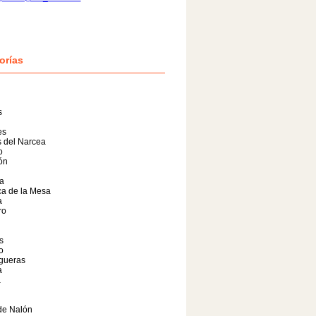
orías
s
es
 del Narcea
o
lón
a
a de la Mesa
a
ro
s
o
gueras
a
a
de Nalón