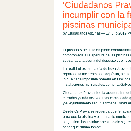
‘Ciudadanos Pravi
incumplir con la 
piscinas municip
by Ciudadanos Asturias — 17 julio 2019 
El pasado 5 de Julio en pleno extraordina
comprometía a la apertura de las piscinas d
subsanada la avería del depósito que nuest
La realidad es otra, a día de hoy ( Jueves 
reparado la incidencia del depósito, a esto
lo que hace imposible ponerla en funciona
instalaciones municipales, comenta Gálvez
Ciudadanos Pravia pide la apertura inmedia
cerradas y cada vez veo más complicado q
y el Ayuntamiento según afirmaba David Ál
Desde Cs Pravia se recuerda que “el actua
para que la piscina y el gimnasio municipa
su gestión, las instalaciones no solo sigu
saber qué rumbo tomar”