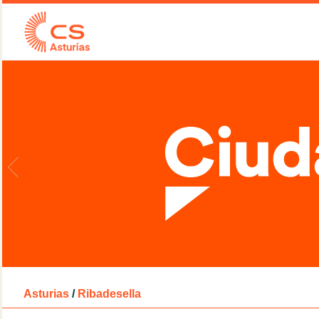
Asturias
/
Ribadesella