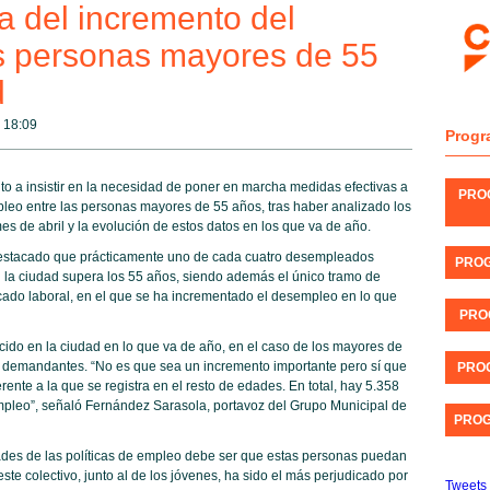
a del incremento del
s personas mayores de 55
d
@
18:09
Progr
o a insistir en la necesidad de poner en marcha medidas efectivas a
PRO
mpleo entre las personas mayores de 55 años, tras haber analizado los
 de abril y la evolución de estos datos en los que va de año.
 destacado que prácticamente uno de cada cuatro desempleados
PROG
la ciudad supera los 55 años, siendo además el único tramo de
rcado laboral, en el que se ha incrementado el desempleo en lo que
PRO
cido en la ciudad en lo que va de año, en el caso de los mayores de
demandantes. “No es que sea un incremento importante pero sí que
PROG
nte a la que se registra en el resto de edades. En total, hay 5.358
leo”, señaló Fernández Sarasola, portavoz del Grupo Municipal de
PROG
dades de las políticas de empleo debe ser que estas personas puedan
este colectivo, junto al de los jóvenes, ha sido el más perjudicado por
Tweets 