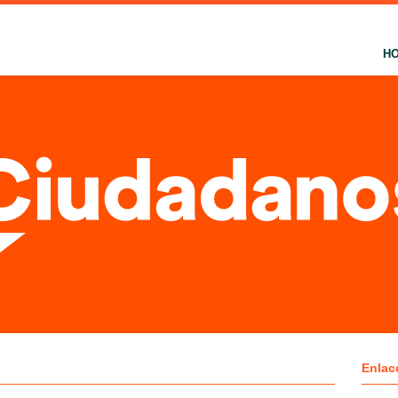
H
Enlac