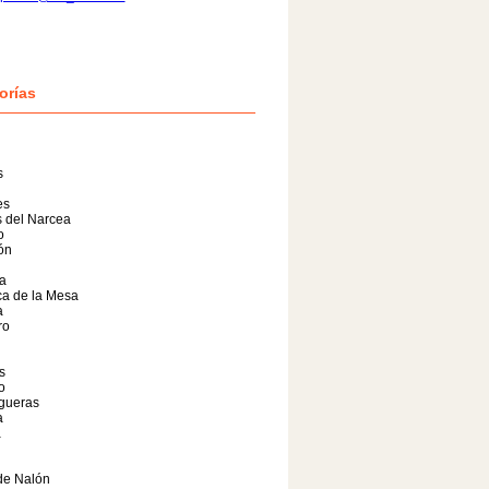
orías
s
es
 del Narcea
o
lón
a
a de la Mesa
a
ro
s
o
gueras
a
a
de Nalón