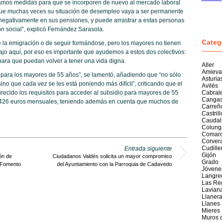
tamos medidas para que se incorporen de nuevo al mercado laboral
que muchas veces su situación de desempleo vaya a ser permanente
y negativamente en sus pensiones, y puede arrastrar a estas personas
ión social”, explicó Fernández Sarasola.
Categ
e la emigración o de seguir formándose, pero los mayores no tienen
bajo aquí, por eso es importante que ayudemos a estos dos colectivos:
para que puedan volver a tener una vida digna.
Aller
Amieva
 para los mayores de 55 años”, se lamentó, añadiendo que “no sólo
Asturia
no que cada vez se les está poniendo más difícil”, criticando que el
Avilés
recido los requisitos para acceder al subsidio para mayores de 55
Cabral
Cangas
 426 euros mensuales, teniendo además en cuenta que muchos de
Carreñ
Castril
Caudal
Colung
Comarc
Corver
Cudille
Entrada siguiente
Gijón
ón de
Ciudadanos Valdés solicita un mayor compromiso
Grado
e Fomento
del Ayuntamiento con la Parroquia de Cadavedo
Jóvene
Langre
Las Re
Lavian
Llaner
Llanes
Mieres
Muros 