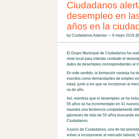
Ciudadanos alert
desempleo en la
años en la ciuda
by Ciudadanos Asturias — 6 mayo 2018 
El Grupo Municipal de Ciudadanos ha vuelt
nivel local para intentar combatir el dese
datos de desempleo correspondientes al mes
En este sentido, la formación naranja ha
inscritos como demandantes de empleo en 
edad, junto a los que se incorporan al me
va de año.
Así, mientras que el desempleo se ha redu
55 años se ha incrementado en 41 nuevos 
muestra una tendencia completamente difere
gijoneses de más de 55 años buscando emp
Ciudadanos.
A juicio de Ciudadanos, una de las priori
volver a incorporarse al mercado laboral, “