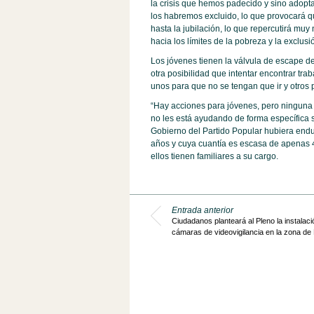
la crisis que hemos padecido y sino adop
los habremos excluido, lo que provocará 
hasta la jubilación, lo que repercutirá mu
hacia los límites de la pobreza y la exclus
Los jóvenes tienen la válvula de escape d
otra posibilidad que intentar encontrar tra
unos para que no se tengan que ir y otros 
“Hay acciones para jóvenes, pero ninguna
no les está ayudando de forma específica si
Gobierno del Partido Popular hubiera endu
años y cuya cuantía es escasa de apenas
ellos tienen familiares a su cargo.
Entrada anterior
Ciudadanos planteará al Pleno la instalaci
cámaras de videovigilancia en la zona d