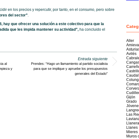
dir en los precios y repercutir, por tanto, en el consumo, pero sobre
res del sector”
.
18, hay que ofrecer una solución a este colectivo para que la
Categ
adida que les impida mantener su actividad”,
ha concluido el
Aller
Amieva
Asturia
Avilés
Cabral
Entrada siguiente
Cangas
ta al
Prendes: “Hago un llamamiento al partido socialista
Carreñ
impieza y
para que se implique y apruebe los presupuestos
Castril
generales del Estado”
Caudal
Colung
Comarc
Corver
Cudille
Gijón
Grado
Jóvene
Langre
Las Re
Lavian
Llaner
Llanes
Mieres
Muros 