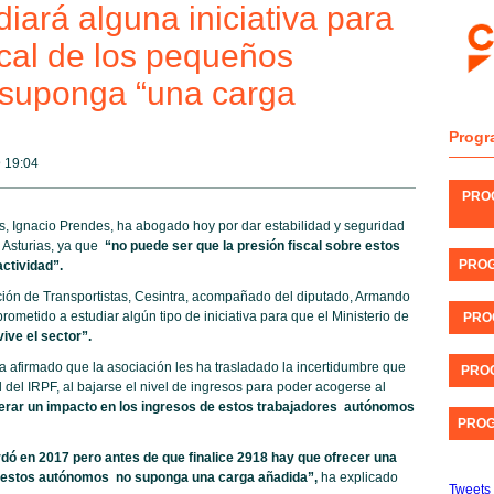
ará alguna iniciativa para
scal de los pequeños
o suponga “una carga
Progr
@
19:04
PRO
s, Ignacio Prendes, ha abogado hoy por dar estabilidad y seguridad
n Asturias, ya que
“no puede ser que la presión fiscal sobre estos
PROG
ctividad”.
ción de Transportistas, Cesintra, acompañado del diputado, Armando
etido a estudiar algún tipo de iniciativa para que el Ministerio de
PRO
ive el sector”.
 ha afirmado que la asociación les ha trasladado la incertidumbre que
PROG
l del IRPF, al bajarse el nivel de ingresos para poder acogerse al
erar un impacto en los ingresos de estos trabajadores autónomos
PROG
dó en 2017 pero antes de que finalice 2918 hay que ofrecer una
re estos autónomos no suponga una carga añadida”,
ha explicado
Tweets 