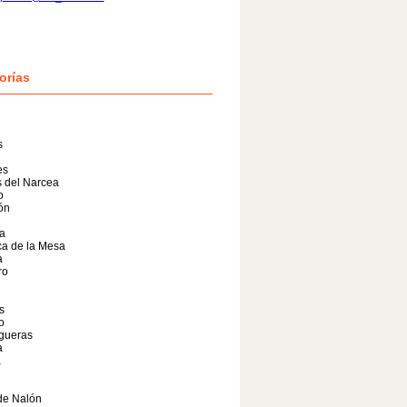
orías
s
es
 del Narcea
o
lón
a
a de la Mesa
a
ro
s
o
gueras
a
a
de Nalón