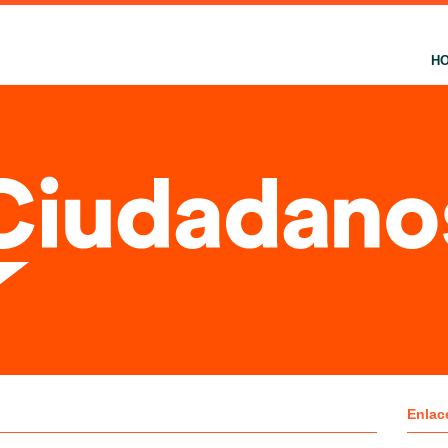
H
Enlac