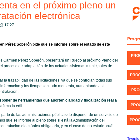
nta en el próximo pleno un
atación electrónica
8 @
17:27
Progr
n Pérez Soberón pide que se informe sobre el estado de este
PRO
és Carmen Pérez Soberón, presentará un Ruego al próximo Pleno del
l proceso de adaptación de los actuales sistemas municipales de
PROG
la trazabilidad de las licitaciones, ya que se controlan todas sus
a información y los tiempos en todo momento, aumentando así
PRO
ontratación.
oner de herramientas que aporten claridad y fiscalización real a
PROG
afirma la edil.
r parte de las administraciones públicas de disponer de un servicio de
PROG
os que se informe al pleno sobre si está la Administración del
ntratación electrónica obligatoria; y en el caso de no estarlo, cuál
Tweets 