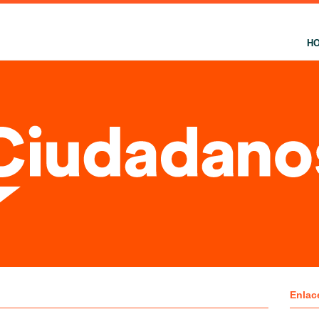
H
Enlac