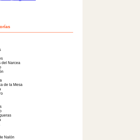
orías
s
es
 del Narcea
o
lón
a
a de la Mesa
a
ro
s
o
gueras
a
a
de Nalón