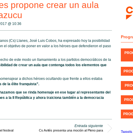
s propone crear un aula
Mazucu
 2017 @
10:36
Progr
nos (Cs) Llanes, José Luis Cobos, ha expresado hoy la posibilidad
on el objetivo de poner en valor a los héroes que defendieron el paso
PRO
 hecho de este modo un llamamiento a los partidos democráticos de la
ibilidad de crear un aula que contenga todos los elementos que
PROG
omenajear a dichos héroes ocultando que frente a ellos estaba
 de la élite franquista”.
PRO
zamos que se rinda homenaje en ese lugar al representante del
es a la II República y ahora traiciona también a la democracia
PROG
PROG
Entrada siguiente
l festival
Cs Avilés presenta una moción al Pleno para
Tweets 