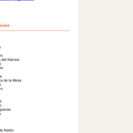
orías
s
es
 del Narcea
o
lón
a
a de la Mesa
a
ro
s
o
gueras
a
a
de Nalón