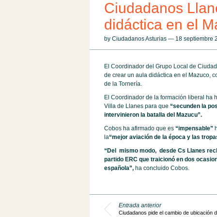
Ciudadanos Llane
didáctica en el 
by Ciudadanos Asturias — 18 septiembre
El Coordinador del Grupo Local de Ciudada
de crear un aula didáctica en el Mazuco, c
de la Tornería.
El Coordinador de la formación liberal ha
Villa de Llanes para que
“secunden la pos
intervinieron la batalla del Mazucu”.
Cobos ha afirmado que es
“impensable”
h
la
“mejor aviación de la época y las tropas
“Del mismo modo, desde Cs Llanes recha
partido ERC que traicionó en dos ocasion
española”,
ha concluido Cobos.
Entrada anterior
Ciudadanos pide el cambio de ubicación de