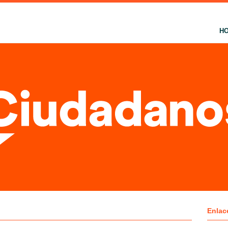
H
Enlac