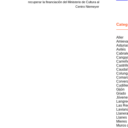
recuperar la financiación del Ministerio de Cultura al
Centro Niemeyer
Categ
Aller
Amieva
Asturia
Avilés
Cabral
Cangas
Carreñ
Castril
Caudal
Colung
Comarc
Corver
Cudille
Gijón
Grado
Jóvene
Langre
Las Re
Lavian
Llaner
Llanes
Mieres
Muros 