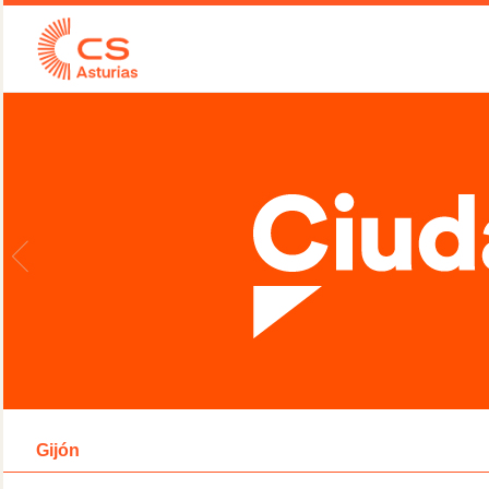
Gijón