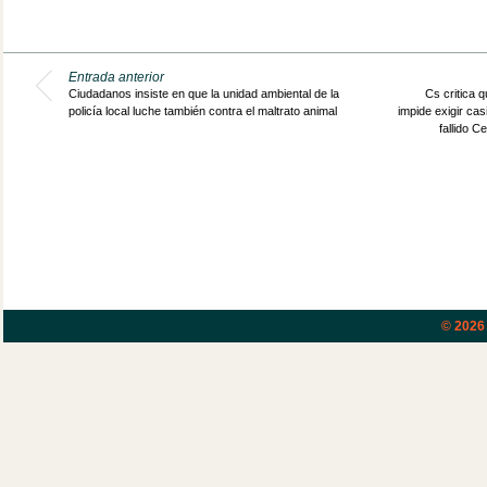
Entrada anterior
Ciudadanos insiste en que la unidad ambiental de la
Cs critica qu
policía local luche también contra el maltrato animal
impide exigir cas
fallido C
© 202