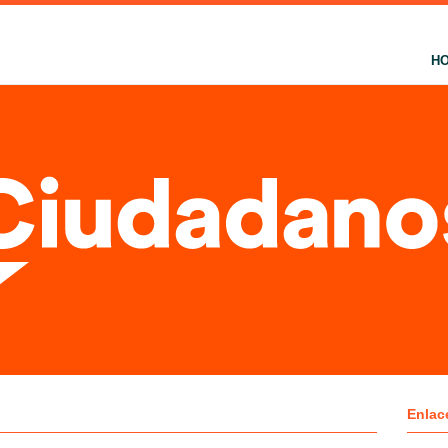
H
Enlac