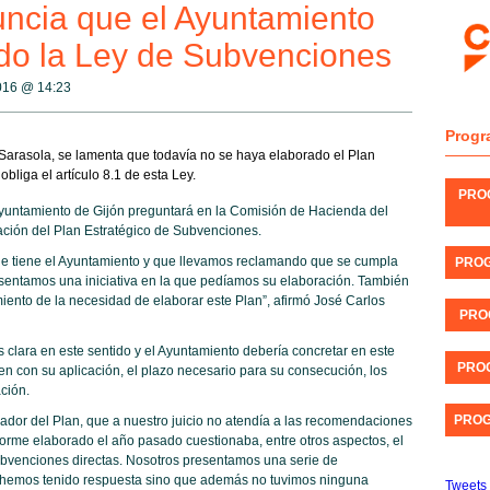
ncia que el Ayuntamiento
do la Ley de Subvenciones
2016 @
14:23
Progr
Sarasola, se lamenta que todavía no se haya elaborado el Plan
bliga el artículo 8.1 de esta Ley.
PRO
yuntamiento de Gijón preguntará en la Comisión de Hacienda del
ación del Plan Estratégico de Subvenciones.
ue tiene el Ayuntamiento y que llevamos reclamando que se cumpla
PROG
entamos una iniciativa en la que pedíamos su elaboración. También
iento de la necesidad de elaborar este Plan”, afirmó José Carlos
PRO
clara en este sentido y el Ayuntamiento debería concretar en este
PROG
den con su aplicación, el plazo necesario para su consecución, los
ción.
PROG
rador del Plan, que a nuestro juicio no atendía a las recomendaciones
forme elaborado el año pasado cuestionaba, entre otros aspectos, el
ubvenciones directas. Nosotros presentamos una serie de
o hemos tenido respuesta sino que además no tuvimos ninguna
Tweets 