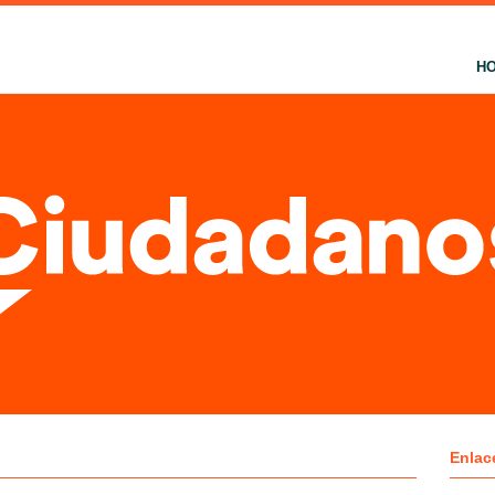
H
Enlac