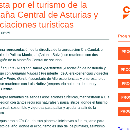
a por el turismo de la
aña Central de Asturias y
iaciones turísticas
@
08:25
Progr
una representación de la directiva de la agrupación C´s Caudal, el
PRO
le de Política Municipal (Antonio Salvo), se reunieron con dos
egión de la Montaña Central de Asturias.
ñaquinta (Aller) con
Allerexperiencias
, Asociación de hostelería y
PROG
logo con
Armando Valdés
( Presidente de Allerexperiencias y director
o) y
Pedro García
( secretario de Allerexperiencias y empresario de
PRO
) se reunieron con Luis Núñez (empresario hotelero de Lena y
 Central
.
 representantes de sendas asociaciones turísticas, manifestaron a C´s
PROG
egión con tantos recursos naturales y paisajísticos, donde el turismo
a real, sostenible y vigorosa para paliar y ayudar a salir de la
PROG
ca.
pusieron a C´s Caudal sus planes e iniciativas a futuro, tanto para
esto del año, donde el ecoturismo es uno de los puntales, asimismo
Tweets 