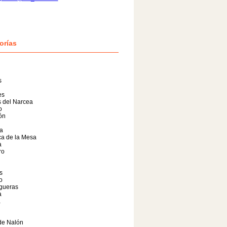
orías
s
es
 del Narcea
o
lón
a
a de la Mesa
a
ro
s
o
gueras
a
a
de Nalón