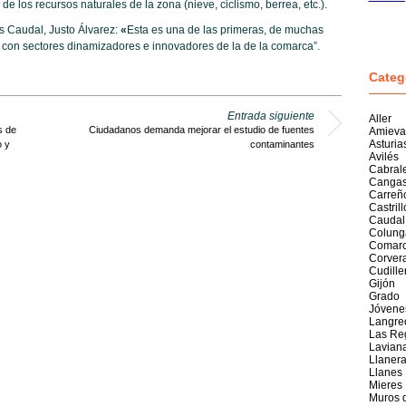
e los recursos naturales de la zona (nieve, ciclismo, berrea, etc.).
s Caudal, Justo Álvarez:
«
Esta es una de las primeras, de muchas
l con sectores dinamizadores e innovadores de la de la comarca”.
Categ
Entrada siguiente
Aller
s de
Ciudadanos demanda mejorar el estudio de fuentes
Amieva
Asturia
o y
contaminantes
Avilés
Cabral
Cangas
Carreñ
Castril
Caudal
Colung
Comarc
Corver
Cudille
Gijón
Grado
Jóvene
Langre
Las Re
Lavian
Llaner
Llanes
Mieres
Muros 