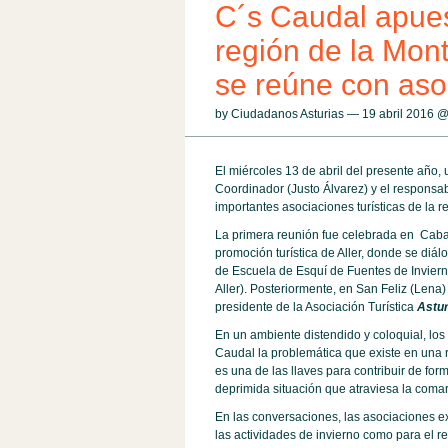
C´s Caudal apuest
región de la Mont
se reúne con asoc
by Ciudadanos Asturias — 19 abril 2016 
El miércoles 13 de abril del presente año, 
Coordinador (Justo Álvarez) y el responsab
importantes asociaciones turísticas de la r
La primera reunión fue celebrada en Caba
promoción turística de Aller, donde se diá
de Escuela de Esquí de Fuentes de Inviern
Aller). Posteriormente, en San Feliz (Lena
presidente de la Asociación Turística
Astur
En un ambiente distendido y coloquial, los
Caudal la problemática que existe en una r
es una de las llaves para contribuir de form
deprimida situación que atraviesa la comar
En las conversaciones, las asociaciones ex
las actividades de invierno como para el r