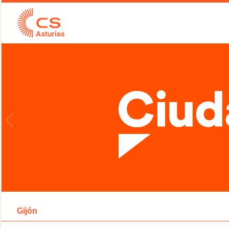
Gijón