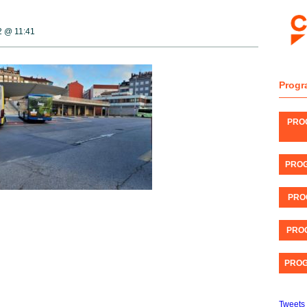
22 @
11:41
Progr
PRO
PROG
PRO
PROG
PROG
Tweets 