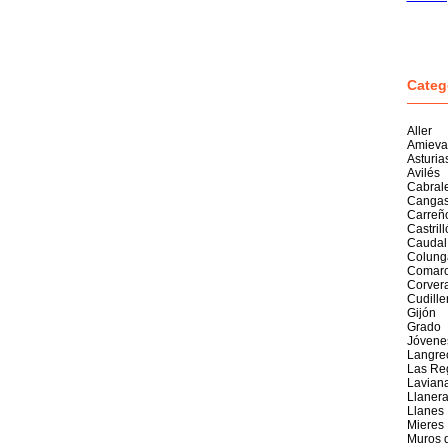
Categ
Aller
Amieva
Asturia
Avilés
Cabral
Cangas
Carreñ
Castril
Caudal
Colung
Comarc
Corver
Cudille
Gijón
Grado
Jóvene
Langre
Las Re
Lavian
Llaner
Llanes
Mieres
Muros 