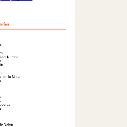
orías
s
es
 del Narcea
o
lón
a
a de la Mesa
a
ro
s
o
gueras
a
a
de Nalón