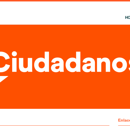
H
Enlac