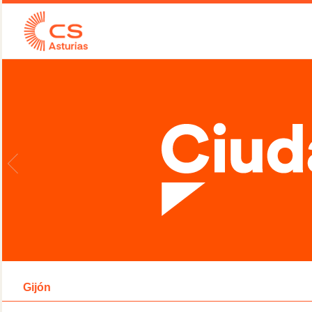
Gijón