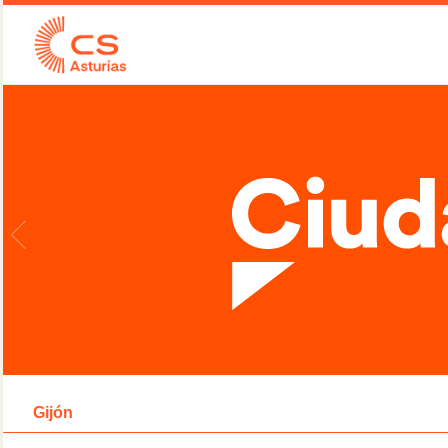
Gijón