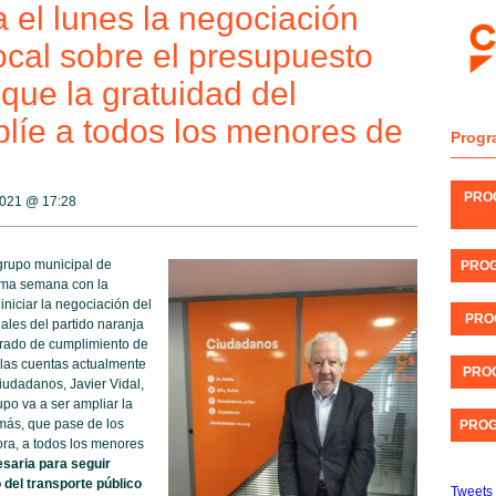
 el lunes la negociación
ocal sobre el presupuesto
que la gratuidad del
plíe a todos los menores de
Progr
PRO
 2021 @
17:28
grupo municipal de
PROG
xima semana con la
niciar la negociación del
PRO
ales del partido naranja
grado de cumplimiento de
 las cuentas actualmente
PROG
Ciudadanos, Javier Vidal,
upo va a ser ampliar la
 más, que pase de los
PROG
ra, a todos los menores
saria para seguir
del transporte público
Tweets 