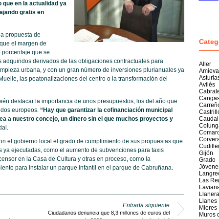
que en la actualidad ya
jando gratis en
la propuesta de
Categ
rque el margen de
 porcentaje que se
 adquiridos derivados de las obligaciones contractuales para
Aller
limpieza urbana, y con un gran número de inversiones plurianuales ya
Amieva
Asturia
uelle, las peatonalizaciones del centro o la transformación del
Avilés
Cabral
Cangas
bién destacar la importancia de unos presupuestos, los del año que
Carreñ
ondos europeos.
“Hay que garantizar la cofinanciación municipal
Castril
ea a nuestro concejo, un dinero sin el que muchos proyectos y
Caudal
Colung
dal.
Comarc
Corver
n el gobierno local el grado de cumplimiento de sus propuestas que
Cudille
as ya ejecutadas, como el aumento de subvenciones para taxis
Gijón
censor en la Casa de Cultura y otras en proceso, como la
Grado
Jóvene
ento para instalar un parque infantil en el parque de Cabruñana.
Langre
Las Re
Lavian
Llaner
Llanes
Entrada siguiente
Mieres
Ciudadanos denuncia que 8,3 millones de euros del
Muros 