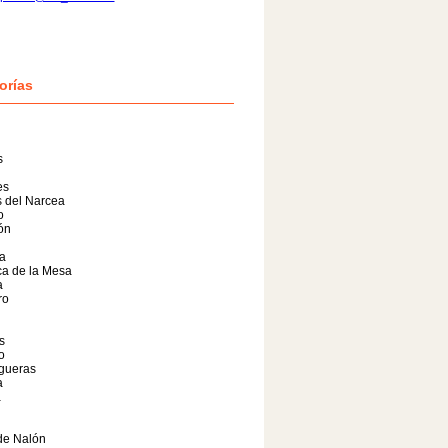
orías
s
es
 del Narcea
o
lón
a
a de la Mesa
a
ro
s
o
gueras
a
a
de Nalón