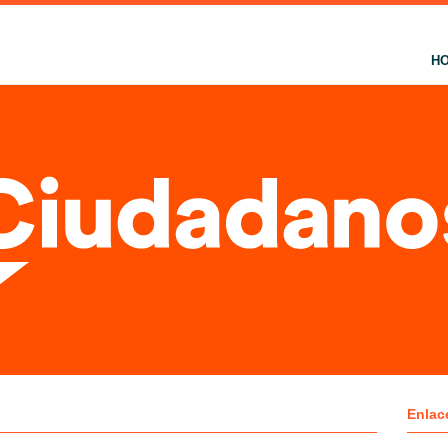
H
Enlac