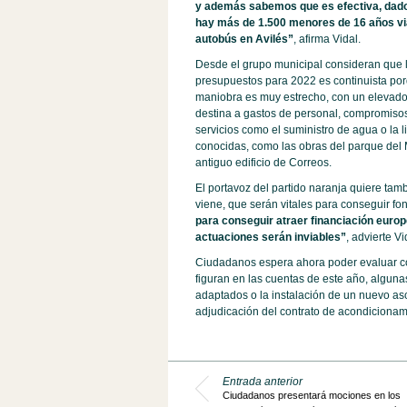
y además sabemos que es efectiva, dado 
hay más de 1.500 menores de 16 años via
autobús en Avilés”
, afirma Vidal.
Desde el grupo municipal consideran que 
presupuestos para 2022 es continuista po
maniobra es muy estrecho, con un elevado
destina a gastos de personal, compromisos
servicios como el suministro de agua o la 
conocidas, como las obras del parque del M
antiguo edificio de Correos.
El portavoz del partido naranja quiere tam
viene, que serán vitales para conseguir f
para conseguir atraer financiación europ
actuaciones serán inviables”
, advierte Vi
Ciudadanos espera ahora poder evaluar co
figuran en las cuentas de este año, algun
adaptados o la instalación de un nuevo as
adjudicación del contrato de acondicionami
Entrada anterior
Ciudadanos presentará mociones en los