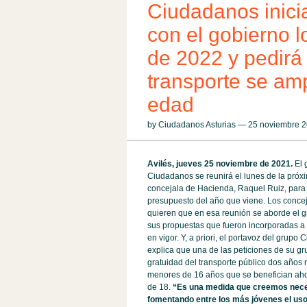
Ciudadanos inicia
con el gobierno l
de 2022 y pedirá 
transporte se am
edad
by Ciudadanos Asturias — 25 noviembre
Avilés, jueves 25 noviembre de 2021.
El 
Ciudadanos se reunirá el lunes de la pró
concejala de Hacienda, Raquel Ruiz, para i
presupuesto del año que viene. Los concej
quieren que en esa reunión se aborde el 
sus propuestas que fueron incorporadas a
en vigor. Y, a priori, el portavoz del grupo 
explica que una de las peticiones de su gr
gratuidad del transporte público dos años
menores de 16 años que se benefician aho
de 18.
“Es una medida que creemos nece
fomentando entre los más jóvenes el uso 