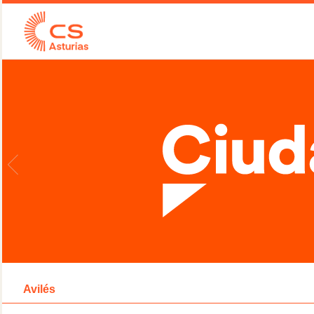
Avilés