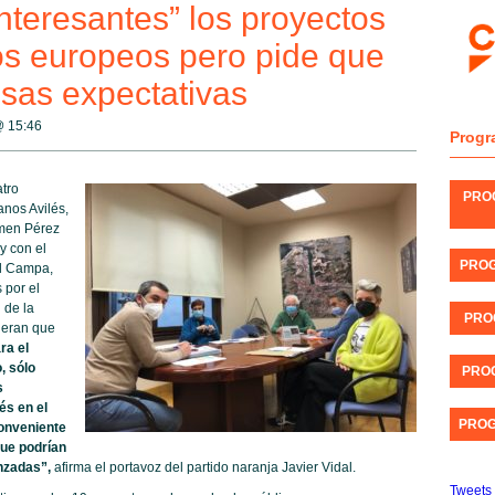
nteresantes” los proyectos
os europeos pero pide que
lsas expectativas
 @
15:46
Progr
tro
PRO
nos Avilés,
rmen Pérez
y con el
PROG
l Campa,
 por el
 de la
PRO
deran que
ra el
, sólo
PROG
s
és en el
PROG
conveniente
que podrían
anzadas”,
afirma el portavoz del partido naranja Javier Vidal.
Tweets 