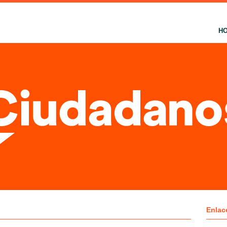
H
Enlac