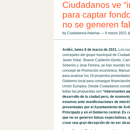
Ciudadanos ve “i
para captar fond
no se generen fa
by Ciudadanos Asturias — 8 marzo 2021
Avilés, lunes 8 de marzo de 2021.
Los cua
concejales del grupo municipal de Ciudada
Javier Vidal, Sharon Calderón-Gordo, Ca
Soberón y Jose Ferrera, se han reunido ho
concejal de Promoción económica, Manue
para analizar los 19 proyectos presentados
Gobierno local para conseguir financiación
Unión Europea. Desde Ciudadanos consi
todas las propuestas son
“interesantes pa
desarrollo de la ciudad pero, de momento
estamos ante manifestaciones de interé
presentadas por el Ayuntamiento de Avil
Principado y en el Gobierno central. Es 
que no se generen falsas expectativas, 
crear una gran decepción de no ser alc