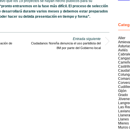
ivo que los 19 proyectos se hayan hecho públicos para su
“pronto entraremos en la fase más difícil. El proceso de selección
se desarrollará durante varios meses y debemos estar preparados
poder hacer su debida presentación en tiempo y forma”.
Categ
Aller
Entrada siguiente
Amieva
eación de
Ciudadanos Noreña denuncia el uso partidista del
Asturia
8M por parte del Gobierno local
Avilés
Cabral
Cangas
Carreñ
Castril
Caudal
Colung
Comarc
Corver
Cudille
Gijón
Grado
Jóvene
Langre
Las Re
Lavian
Llaner
Llanes
Mieres
Muros 