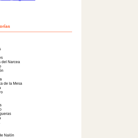
orías
s
es
 del Narcea
o
lón
a
a de la Mesa
a
ro
s
o
gueras
a
a
de Nalón