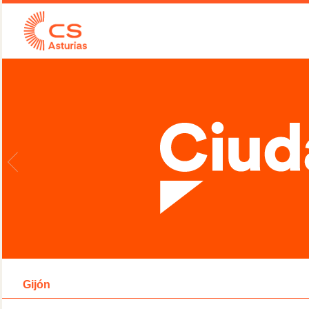
Gijón