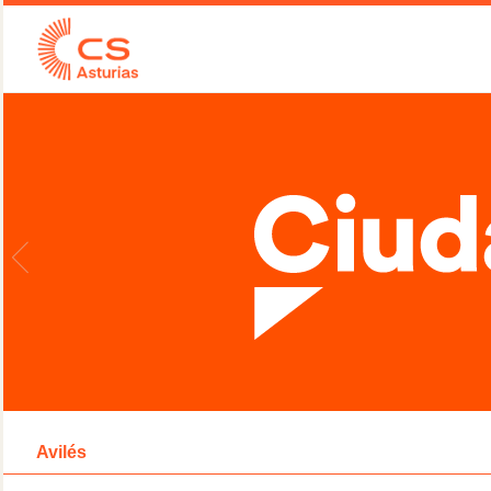
Avilés