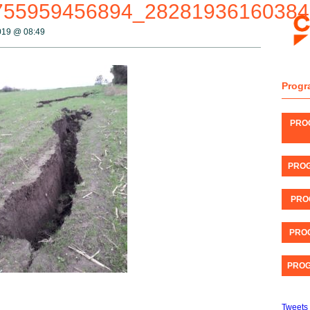
755959456894_28281936160384
2019 @
08:49
Progr
PRO
PROG
PRO
PROG
PROG
Tweets 