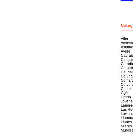
Categ
Aller
Amieva
Asturia
Avilés
Cabral
Cangas
Carreñ
Castril
Caudal
Colung
Comarc
Corver
Cudille
Gijón
Grado
Jóvene
Langre
Las Re
Lavian
Llaner
Llanes
Mieres
Muros 