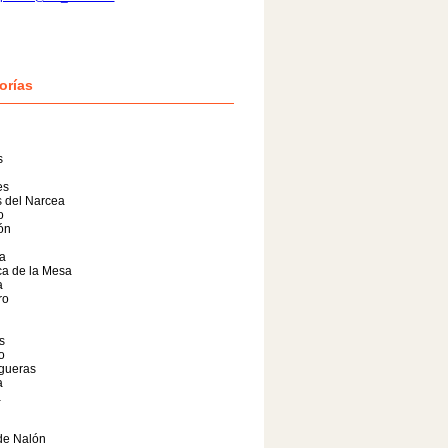
orías
s
es
 del Narcea
o
lón
a
a de la Mesa
a
ro
s
o
gueras
a
a
de Nalón