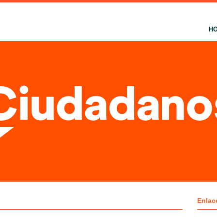
H
Enlac