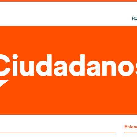
H
Enlac