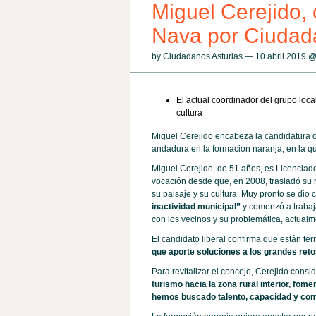
Miguel Cerejido, 
Nava por Ciudad
by Ciudadanos Asturias — 10 abril 2019 
El actual coordinador del grupo local
cultura
Miguel Cerejido encabeza la candidatura d
andadura en la formación naranja, en la qu
Miguel Cerejido, de 51 años, es Licencia
vocación desde que, en 2008, trasladó su r
su paisaje y su cultura. Muy pronto se dio
inactividad municipal”
y comenzó a trabaja
con los vecinos y su problemática, actualm
El candidato liberal confirma que están t
que aporte soluciones a los grandes ret
Para revitalizar el concejo, Cerejido cons
turismo hacia la zona rural interior, fome
hemos buscado talento, capacidad y compr