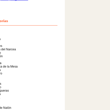
orías
s
es
 del Narcea
o
lón
a
a de la Mesa
a
ro
s
o
gueras
a
a
de Nalón