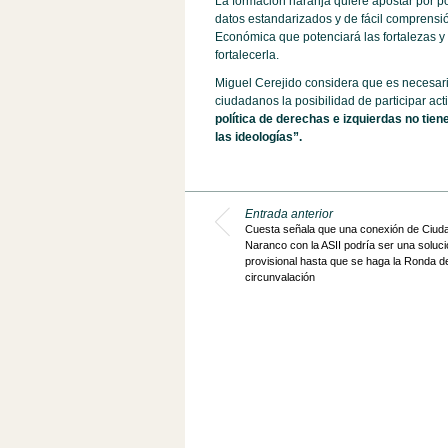
La formación naranja quiere apostar por po
datos estandarizados y de fácil comprens
Económica que potenciará las fortalezas y 
fortalecerla.
Miguel Cerejido considera que es necesario
ciudadanos la posibilidad de participar ac
política de derechas e izquierdas no tie
las ideologías”.
Entrada anterior
Cuesta señala que una conexión de Ciud
Naranco con la ASII podría ser una soluci
provisional hasta que se haga la Ronda d
circunvalación