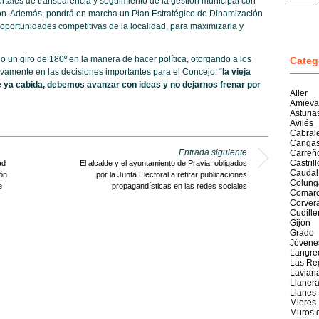
rtales de transparencia y seguimiento de la gestión municipal con
ión. Además, pondrá en marcha un Plan Estratégico de Dinamización
oportunidades competitivas de la localidad, para maximizarla y
 un giro de 180º en la manera de hacer política, otorgando a los
Categ
tivamente en las decisiones importantes para el Concejo: “
la vieja
ne ya cabida, debemos avanzar con ideas y no dejarnos frenar por
Aller
Amieva
Asturia
Avilés
Cabral
Cangas
Entrada siguiente
Carreñ
Castril
ad
El alcalde y el ayuntamiento de Pravia, obligados
Caudal
ón
por la Junta Electoral a retirar publicaciones
Colung
e
propagandísticas en las redes sociales
Comarc
Corver
Cudille
Gijón
Grado
Jóvene
Langre
Las Re
Lavian
Llaner
Llanes
Mieres
Muros 