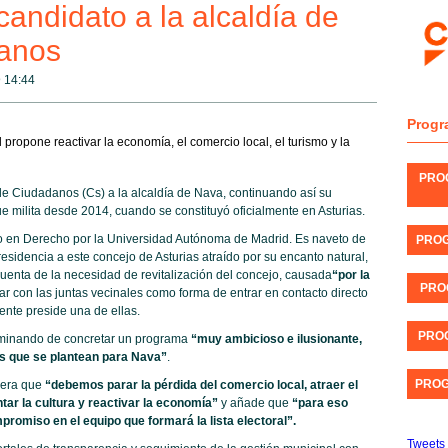
candidato a la alcaldía de
anos
@
14:44
Progr
 propone reactivar la economía, el comercio local, el turismo y la
PRO
e Ciudadanos (Cs) a la alcaldía de Nava, continuando así su
e milita desde 2014, cuando se constituyó oficialmente en Asturias.
do en Derecho por la Universidad Autónoma de Madrid. Es naveto de
PROG
esidencia a este concejo de Asturias atraído por su encanto natural,
 cuenta de la necesidad de revitalización del concejo, causada
“por la
PRO
r con las juntas vecinales como forma de entrar en contacto directo
ente preside una de ellas.
PROG
erminando de concretar un programa
“muy ambicioso e ilusionante,
os que se plantean para Nava”
.
PROG
idera que
“debemos parar la pérdida del comercio local, atraer el
ntar la cultura y reactivar la economía”
y añade que
“para eso
omiso en el equipo que formará la lista electoral”.
Tweets 