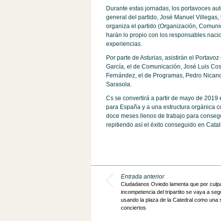
Durante estas jornadas, los portavoces au
general del partido, José Manuel Villegas,
organiza el partido (Organización, Comunic
harán lo propio con los responsables nacion
experiencias.
Por parte de Asturias, asistirán el Portavoz
García, el de Comunicación, José Luis Costi
Fernández, el de Programas, Pedro Nicanor
Sarasola.
Cs se convertirá a partir de mayo de 2019 
para España y a una estructura orgánica co
doce meses llenos de trabajo para consegu
repitiendo así el éxito conseguido en Cata
Entrada anterior
Ciudadanos Oviedo lamenta que por culpa
incompetencia del tripartito se vaya a seg
usando la plaza de la Catedral como una 
conciertos