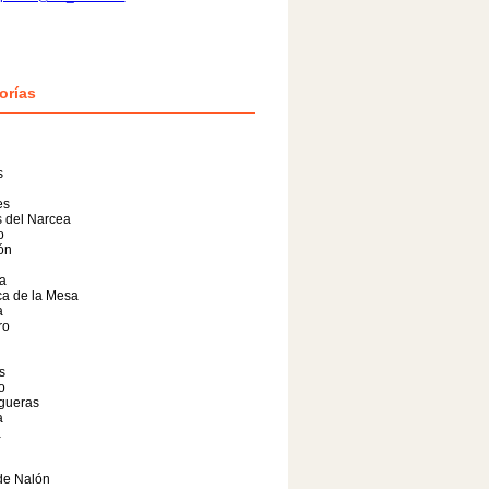
orías
s
es
 del Narcea
o
lón
a
a de la Mesa
a
ro
s
o
gueras
a
a
de Nalón