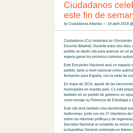
Ciudadanos celeb
este fin de sema
by Ciudadanos Asturias — 19 abril 2018 
Ciudadanos (Cs) celebrará su I Encuentro Na
Escorial (Madrid). Durante estos dos días,
partido se darán cita para avanzar en un p
espera ganar los próximos comicios auton
Este Encuentro Nacional será un espacio d
partido, tanto a nivel nacional como auto
formación para España, con la meta de cons
En mayo de 2019, aparte de las eleccione
municipales en nuestro país. Cs está prepa
también en un partido de gobierno en aquel
como recoge su Ponencia de Estrategia y L
Esta cita será también una oportunidad p
Autónomas, junto con los 37 miembros de l
sobre las reformas políticas y de regenera
Ejecutivo Nacional al completo se reúna c
la Asamblea General celebrada en febrero