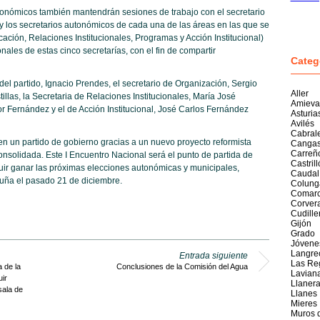
tonómicos también mantendrán sesiones de trabajo con el secretario
 y los secretarios autonómicos de cada una de las áreas en las que se
ación, Relaciones Institucionales, Programas y Acción Institucional)
ales de estas cinco secretarías, con el fin de compartir
Categ
 del partido, Ignacio Prendes, el secretario de Organización, Sergio
Aller
llas, la Secretaria de Relaciones Institucionales, María José
Amieva
 Fernández y el de Acción Institucional, José Carlos Fernández
Asturia
Avilés
Cabral
en un partido de gobierno gracias a un nuevo proyecto reformista
Cangas
Carreñ
nsolidada. Este I Encuentro Nacional será el punto de partida de
Castril
ir ganar las próximas elecciones autonómicas y municipales,
Caudal
luña el pasado 21 de diciembre.
Colung
Comarc
Corver
Cudille
Gijón
Grado
Jóvene
Langre
Entrada siguiente
Las Re
 de la
Conclusiones de la Comisión del Agua
Lavian
uir
Llaner
sala de
Llanes
Mieres
Muros 