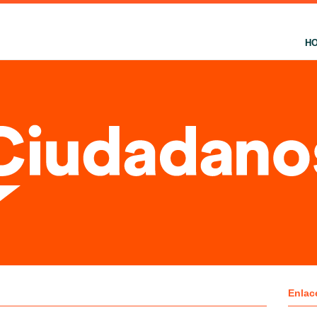
H
Enlac