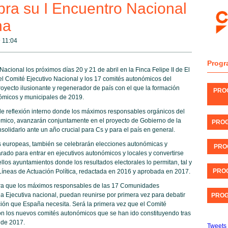
ra su I Encuentro Nacional
na
@
11:04
Progr
cional los próximos días 20 y 21 de abril en la Finca Felipe II de El
 el Comité Ejecutivo Nacional y los 17 comités autonómicos del
royecto ilusionante y regenerador de país con el que la formación
PRO
ómicos y municipales de 2019.
e reflexión interno donde los máximos responsables orgánicos del
nómico, avanzarán conjuntamente en el proyecto de Gobierno de la
PROG
olidarlo ante un año crucial para Cs y para el país en general.
s europeas, también se celebrarán elecciones autonómicas y
PRO
rado para entrar en ejecutivos autonómicos y locales y convertirse
los ayuntamientos donde los resultados electorales lo permitan, tal y
PROG
íneas de Actuación Política, redactada en 2016 y aprobada en 2017.
ara que los máximos responsables de las 17 Comunidades
a Ejecutiva nacional, puedan reunirse por primera vez para debatir
PROG
ción que España necesita. Será la primera vez que el Comité
on los nuevos comités autonómicos que se han ido constituyendo tras
 de 2017.
Tweets 