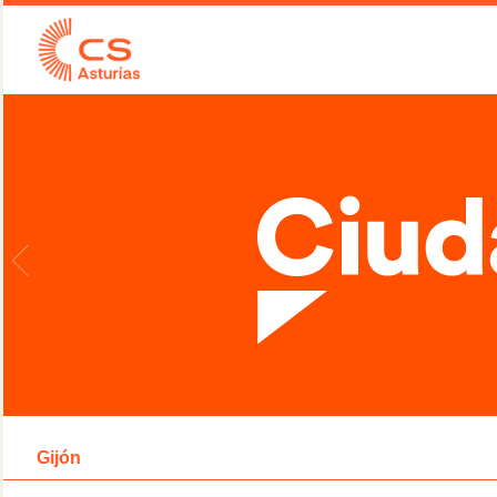
Gijón