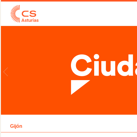
Gijón