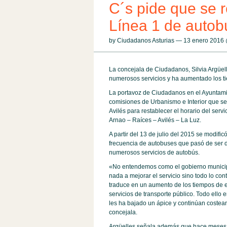
C´s pide que se r
Línea 1 de autob
by Ciudadanos Asturias — 13 enero 2016
La concejala de Ciudadanos, Silvia Argüel
numerosos servicios y ha aumentado los t
La portavoz de Ciudadanos en el Ayuntamien
comisiones de Urbanismo e Interior que s
Avilés para restablecer el horario del serv
Arnao – Raíces – Avilés – La Luz.
A partir del 13 de julio del 2015 se modifi
frecuencia de autobuses que pasó de ser d
numerosos servicios de autobús.
«No entendemos como el gobierno municipa
nada a mejorar el servicio sino todo lo co
traduce en un aumento de los tiempos de e
servicios de transporte público. Todo ello 
les ha bajado un ápice y continúan costean
concejala.
Argüelles señala además que hace meses e