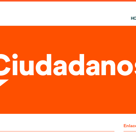
H
Enlac