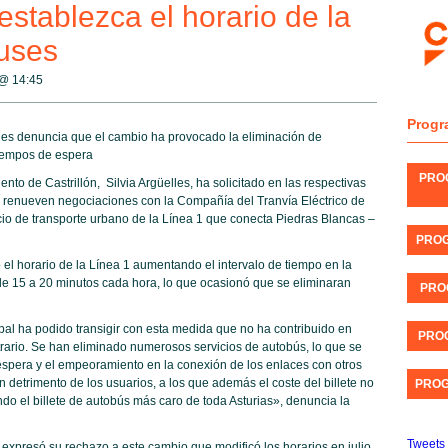
establezca el horario de la
uses
 @
14:45
Progr
les denuncia que el cambio ha provocado la eliminación de
iempos de espera
PRO
to de Castrillón, Silvia Argüelles, ha solicitado en las respectivas
e renueven negociaciones con la Compañía del Tranvía Eléctrico de
icio de transporte urbano de la Línea 1 que conecta Piedras Blancas –
PROG
có el horario de la Línea 1 aumentando el intervalo de tiempo en la
e 15 a 20 minutos cada hora, lo que ocasionó que se eliminaran
PRO
l ha podido transigir con esta medida que no ha contribuido en
PROG
ntrario. Se han eliminado numerosos servicios de autobús, lo que se
spera y el empeoramiento en la conexión de los enlaces con otros
en detrimento de los usuarios, a los que además el coste del billete no
PROG
do el billete de autobús más caro de toda Asturias», denuncia la
Tweets 
xpresó su rechazo a este cambio que modificó los horarios en julio