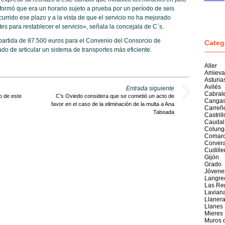
nformó que era un horario sujeto a prueba por un período de seis
urrido ese plazo y a la vista de que el servicio no ha mejorado
tes para restablecer el servicio», señala la concejala de C´s.
 partida de 87.500 euros para el Convenio del Consorcio de
Categ
do de articular un sistema de transportes más eficiente.
Aller
Amieva
Asturia
Avilés
Entrada siguiente
Cabral
o de este
C’s Oviedo considera que se cometió un acto de
Cangas
favor en el caso de la eliminación de la multa a Ana
Carreñ
Taboada
Castril
Caudal
Colung
Comarc
Corver
Cudille
Gijón
Grado
Jóvene
Langre
Las Re
Lavian
Llaner
Llanes
Mieres
Muros 