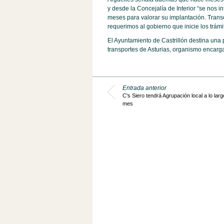
y desde la Concejalía de Interior “se nos i
meses para valorar su implantación. Transc
requerimos al gobierno que inicie los trámi
El Ayuntamiento de Castrillón destina una
transportes de Asturias, organismo encarga
Entrada anterior
C's Siero tendrá Agrupación local a lo larg
mes