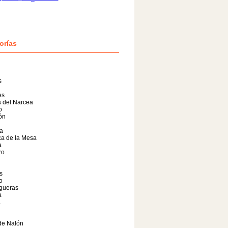
orías
s
es
 del Narcea
o
lón
a
a de la Mesa
a
ro
s
o
gueras
a
a
de Nalón