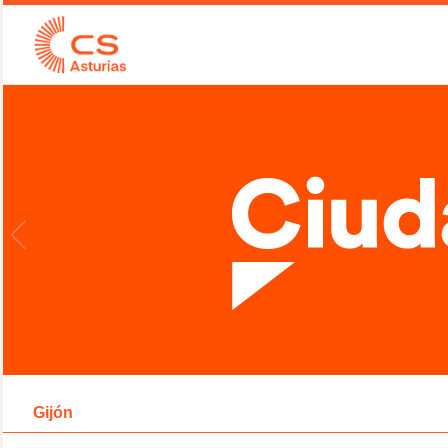
Gijón